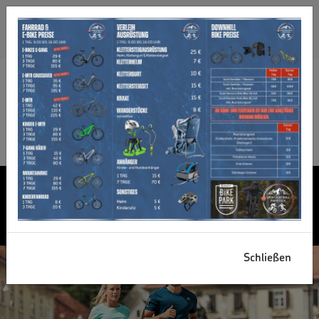
+49 (8822) 4178
info@sportzentrale-papistock.de
Bahnhofstr. 6a, 82487 Oberammergau
Öffnungszeiten
Facebook
WIR ERLEBEN SPORT!
WILLKOMMEN BEI
SPORT-ZENTRALE
PAPISTOCK
Schließen