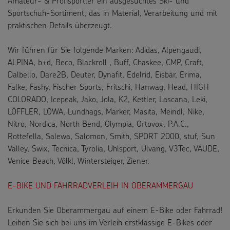
Amateur- & Profisportler ein ausgesuchtes Ski- und
Sportschuh-Sortiment, das in Material, Verarbeitung und mit
praktischen Details überzeugt.
Wir führen für Sie folgende Marken: Adidas, Alpengaudi,
ALPINA, b+d, Beco, Blackroll , Buff, Chaskee, CMP, Craft,
Dalbello, Dare2B, Deuter, Dynafit, Edelrid, Eisbär, Erima,
Falke, Fashy, Fischer Sports, Fritschi, Hanwag, Head, HIGH
COLORADO, Icepeak, Jako, Jola, K2, Kettler, Lascana, Leki,
LÖFFLER, LOWA, Lundhags, Marker, Masita, Meindl, Nike,
Nitro, Nordica, North Bend, Olympia, Ortovox, P.A.C.,
Rottefella, Salewa, Salomon, Smith, SPORT 2000, stuf, Sun
Valley, Swix, Tecnica, Tyrolia, Uhlsport, Ulvang, V3Tec, VAUDE,
Venice Beach, Völkl, Wintersteiger, Ziener.
E-BIKE UND FAHRRADVERLEIH IN OBERAMMERGAU
Erkunden Sie Oberammergau auf einem E-Bike oder Fahrrad!
Leihen Sie sich bei uns im Verleih erstklassige E-Bikes oder