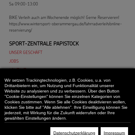
Sa 09:00-13:00
BIKE Verleih auch am Wochenende möglich! Gerne Reservieren!
https://www.wintersport-oberammergau.de/fahrradverleih/online-
reservierung/
SPORT-ZENTRALE PAPISTOCK
UNSER GESCHÄFT
JOBS
KONTAKT
Wir setzen Trackingtechnologien, z.B. Cookies, u.a. von
Drittanbietern ein, um Nutzung und Funktionalität unserer
Website zu analysieren und zu verbessern. Über den Button
*Alle Preisangaben gelten inklusive gesetzlichen MwSt. und bei Selbstabholung.
"Cookie-Einstellungen" können Sie einzelnen Kategorien von
Bei Preisen, die mit "UVP" gekennzeichnet sind, handelt es sich um die
Cookies zustimmen. Wenn Sie alle Cookies deaktivieren wollen,
unverbindliche Preisempfehlung des Herstellers/Lieferanten.
klicken Sie bitte auf "Alle ablehnen". Ihre Einwilligung können Sie
jederzeit, mit Wirkung für die Zukunft widerrufen oder Ihre
gewählten Einstellungen ändern.
© Sport-Zentrale Papistock
Datenschutzerklärung
Impressum