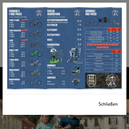
+49 (8822) 4178
info@sportzentrale-papistock.de
Bahnhofstr. 6a, 82487 Oberammergau
Öffnungszeiten
Facebook
WIR ERLEBEN SPORT!
WILLKOMMEN BEI
SPORT-ZENTRALE
PAPISTOCK
Schließen